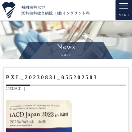
MENU
PXL_20230831_055202503
2023.08.31 ｜