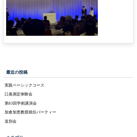
最近の投稿
実践ベーシックコース
口臭測定体験会
第83回学術講演会
加倉加恵教授就任パーティー
送別会